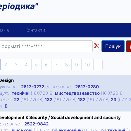
еріодика"
вача
Контакти
Пошук
2
3
4
5
6
7
8
9
10
›
 Design
уковане
-
2617-0272
електронне
-
2617-0280
ауки:
технічні
(16.07.2018)
мистецтвознавство
(16.07.2018)
нiсть:
22
(16.07.2018)
132
(16.07.2018)
182
(16.07.2018)
23
(07.11.
iя:
Б
evelopment & Security / Social development and security
ектронне
-
2522-9842
ауки:
військові
(15.03.2019)
економічні
(11.07.2019)
технічні
(2