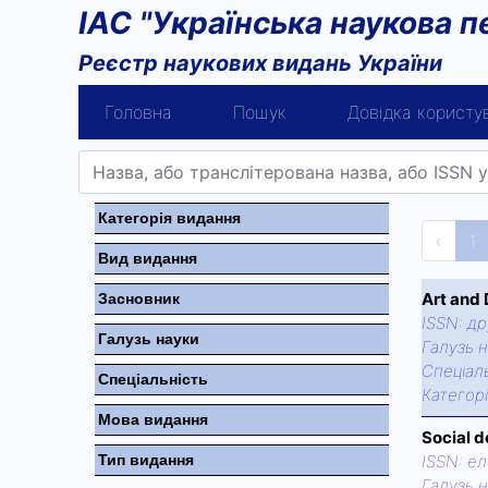
ІАС "Українська наукова п
Реєстр наукових видань України
Головна
Пошук
Довідка користу
Категорiя видання
‹
1
Вид видання
Art and
Засновник
ISSN:
др
Галузь науки
Галузь н
Спецiаль
Спецiальнiсть
Категор
Мова видання
Social d
Тип видання
ISSN:
ел
Галузь н