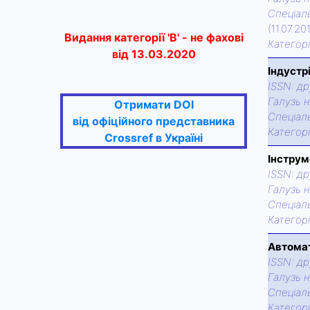
Спецiаль
(11.07.20
Видання категорії 'В' - не фахові
Категор
від 13.03.2020
Індустр
ISSN:
др
Галузь н
Отримати DOI
Спецiаль
від офіційного представника
Категор
Crossref в Україні
Інструм
ISSN:
др
Галузь н
Спецiаль
Категор
Автома
ISSN:
др
Галузь н
Спецiаль
Категор