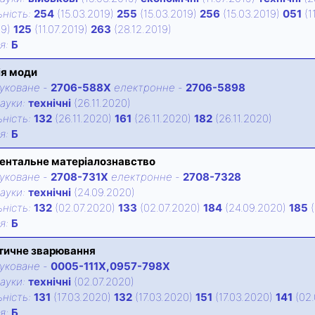
нiсть:
254
(15.03.2019)
255
(15.03.2019)
256
(15.03.2019)
051
(1
19)
125
(11.07.2019)
263
(28.12.2019)
iя:
Б
ія моди
уковане
-
2706-588X
електронне
-
2706-5898
ауки:
технічні
(26.11.2020)
нiсть:
132
(26.11.2020)
161
(26.11.2020)
182
(26.11.2020)
iя:
Б
ентальне матеріалознавство
уковане
-
2708-731X
електронне
-
2708-7328
ауки:
технічні
(24.09.2020)
нiсть:
132
(02.07.2020)
133
(02.07.2020)
184
(24.09.2020)
185
(
iя:
Б
тичне зварювання
уковане
-
0005-111X,0957-798X
ауки:
технічні
(02.07.2020)
нiсть:
131
(17.03.2020)
132
(17.03.2020)
151
(17.03.2020)
141
(02.
iя:
Б