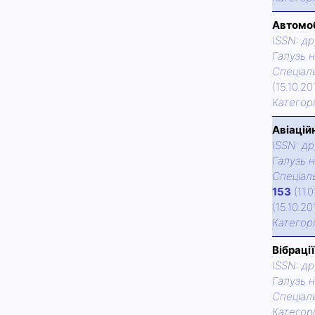
Автомоб
ISSN:
др
Галузь н
Спецiаль
(15.10.20
Категор
Авіацій
ISSN:
др
Галузь н
Спецiаль
153
(11.
(15.10.2
Категор
Вібрації
ISSN:
др
Галузь н
Спецiаль
Категор