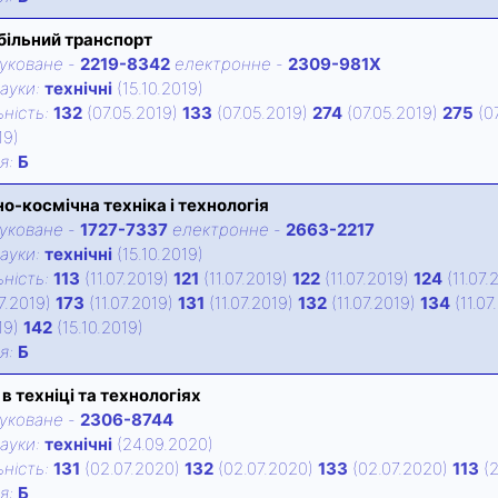
ільний транспорт
уковане
-
2219-8342
електронне
-
2309-981X
ауки:
технічні
(15.10.2019)
нiсть:
132
(07.05.2019)
133
(07.05.2019)
274
(07.05.2019)
275
(0
19)
iя:
Б
но-космічна техніка і технологія
уковане
-
1727-7337
електронне
-
2663-2217
ауки:
технічні
(15.10.2019)
нiсть:
113
(11.07.2019)
121
(11.07.2019)
122
(11.07.2019)
124
(11.07.
07.2019)
173
(11.07.2019)
131
(11.07.2019)
132
(11.07.2019)
134
(11.07
019)
142
(15.10.2019)
iя:
Б
 в техніці та технологіях
уковане
-
2306-8744
ауки:
технічні
(24.09.2020)
нiсть:
131
(02.07.2020)
132
(02.07.2020)
133
(02.07.2020)
113
(2
iя:
Б