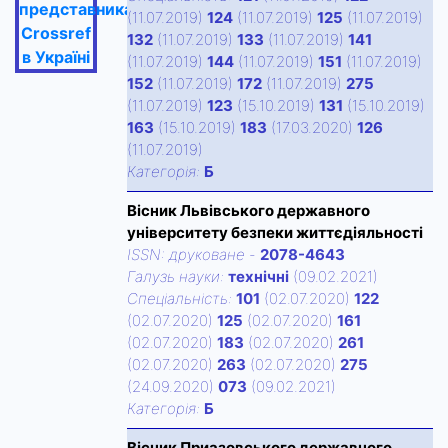
представника
(11.07.2019)
124
(11.07.2019)
125
(11.07.2019)
Crossref
132
(11.07.2019)
133
(11.07.2019)
141
в Україні
(11.07.2019)
144
(11.07.2019)
151
(11.07.2019)
152
(11.07.2019)
172
(11.07.2019)
275
(11.07.2019)
123
(15.10.2019)
131
(15.10.2019)
163
(15.10.2019)
183
(17.03.2020)
126
(11.07.2019)
Категорiя:
Б
Вісник Львівського державного
університету безпеки життєдіяльності
ISSN:
друковане
-
2078-4643
Галузь науки:
технічні
(09.02.2021)
Спецiальнiсть:
101
(02.07.2020)
122
(02.07.2020)
125
(02.07.2020)
161
(02.07.2020)
183
(02.07.2020)
261
(02.07.2020)
263
(02.07.2020)
275
(24.09.2020)
073
(09.02.2021)
Категорiя:
Б
Вісник Приазовського державного