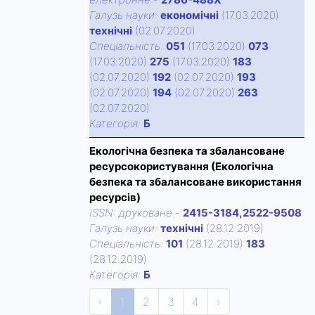
Галузь науки:
економічні
(17.03.2020)
технічні
(02.07.2020)
Спецiальнiсть:
051
(17.03.2020)
073
(17.03.2020)
275
(17.03.2020)
183
(02.07.2020)
192
(02.07.2020)
193
(02.07.2020)
194
(02.07.2020)
263
(02.07.2020)
Категорiя:
Б
Екологічна безпека та збалансоване
ресурсокористування (Екологічна
безпека та збалансоване використання
ресурсів)
ISSN:
друковане
-
2415-3184,2522-9508
Галузь науки:
технічні
(28.12.2019)
Спецiальнiсть:
101
(28.12.2019)
183
(28.12.2019)
Категорiя:
Б
‹
1
2
3
4
›