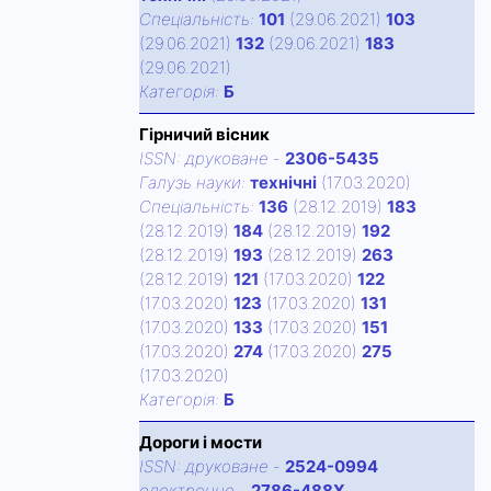
Спецiальнiсть:
101
(29.06.2021)
103
(29.06.2021)
132
(29.06.2021)
183
(29.06.2021)
Категорiя:
Б
Гірничий вісник
ISSN:
друковане
-
2306-5435
Галузь науки:
технічні
(17.03.2020)
Спецiальнiсть:
136
(28.12.2019)
183
(28.12.2019)
184
(28.12.2019)
192
(28.12.2019)
193
(28.12.2019)
263
(28.12.2019)
121
(17.03.2020)
122
(17.03.2020)
123
(17.03.2020)
131
(17.03.2020)
133
(17.03.2020)
151
(17.03.2020)
274
(17.03.2020)
275
(17.03.2020)
Категорiя:
Б
Дороги і мости
ISSN:
друковане
-
2524-0994
електронне
-
2786-488X