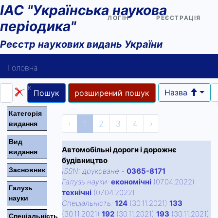
ІАС "Українська наукова
ЛОГІН
РЕЄСТРАЦІЯ
періодика"
Реєстр наукових видань України
Головна
Пошук
Назва
Пошук
розширений пошук
Довідка користувача
Категорiя
‹
1
2
3
4
›
видання
Контакти
Вид
Автомобільні дороги і дорожнє
видання
будівництво
Засновник
ISSN:
друковане
-
0365-8171
Галузь науки:
економічні
(07.04.2022)
Галузь
технічні
(07.04.2022)
науки
Спецiальнiсть:
124
(30.11.2021)
133
(30.11.2021)
192
(30.11.2021)
193
(30.11.2021)
Спецiальнiсть