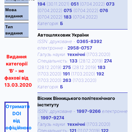
194
(30.11.2021)
051
(07.04.2022)
073
Мова
(07.04.2022)
075
(07.04.2022)
076
видання
(07.04.2022)
183
(07.04.2022)
Категорiя:
Б
Тип
видання
Автошляховик України
ISSN:
друковане
-
0365-8392
електронне
-
2958-0757
Галузь науки:
технічні
(17.03.2020)
Видання
Спецiальнiсть:
133
(28.12.2019)
274
категорії
(28.12.2019)
275
(28.12.2019)
183
'В' - не
(17.03.2020)
191
(17.03.2020)
192
фахові від
(17.03.2020)
263
(17.03.2020)
13.03.2020
Категорiя:
Б
Вісник Вінницького політехнічного
інституту
Отримати
ISSN:
друковане
-
1997-9266
електронне
DOI
-
1997-9274
від
Галузь науки:
технічні
(17.03.2020)
офіційного
Спецiальнiсть:
121
(11.07.2019)
122