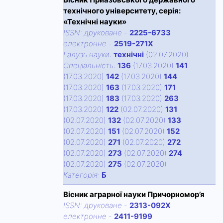
технічного університету, серія:
«Технічні науки»
ISSN:
друковане
-
2225-6733
електронне
-
2519-271X
Галузь науки:
технічні
(02.07.2020)
Спецiальнiсть:
136
(17.03.2020)
141
(17.03.2020)
142
(17.03.2020)
144
(17.03.2020)
163
(17.03.2020)
171
(17.03.2020)
183
(17.03.2020)
263
(17.03.2020)
122
(02.07.2020)
131
(02.07.2020)
132
(02.07.2020)
133
(02.07.2020)
151
(02.07.2020)
152
(02.07.2020)
271
(02.07.2020)
272
(02.07.2020)
273
(02.07.2020)
274
(02.07.2020)
275
(02.07.2020)
Категорiя:
Б
Вісник аграрної науки Причорномор’я
ISSN:
друковане
-
2313-092X
електронне
-
2411-9199