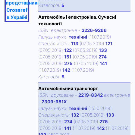
представника
Категорiя:
Б
Crossref
в Україні
Автомобіль і електроніка. Сучасні
технології
ISSN:
електронне
-
2226-9266
Галузь науки:
технічні
(11.07.2019)
Спецiальнiсть:
113
(07.05.2019)
121
(07.05.2019)
122
(07.05.2019)
133
(07.05.2019)
151
(07.05.2019)
274
(07.05.2019)
275
(07.05.2019)
141
(11.07.2019)
142
(11.07.2019)
Категорiя:
Б
Автомобільний транспорт
ISSN:
друковане
-
2219-8342
електронне
-
2309-981X
Галузь науки:
технічні
(15.10.2019)
Спецiальнiсть:
132
(07.05.2019)
133
(07.05.2019)
274
(07.05.2019)
275
(07.05.2019)
141
(11.07.2019)
142
(11.07.2019)
192
(15.10.2019)