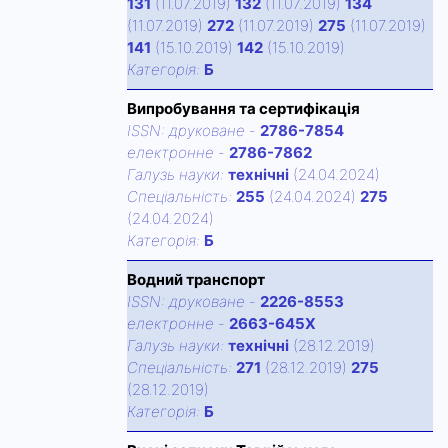
131
(11.07.2019)
132
(11.07.2019)
134
(11.07.2019)
272
(11.07.2019)
275
(11.07.2019)
141
(15.10.2019)
142
(15.10.2019)
Категорiя:
Б
Випробування та сертифікація
ISSN:
друковане
-
2786-7854
електронне
-
2786-7862
Галузь науки:
технічні
(24.04.2024)
Спецiальнiсть:
255
(24.04.2024)
275
(24.04.2024)
Категорiя:
Б
Водний транспорт
ISSN:
друковане
-
2226-8553
електронне
-
2663-645Х
Галузь науки:
технічні
(28.12.2019)
Спецiальнiсть:
271
(28.12.2019)
275
(28.12.2019)
Категорiя:
Б