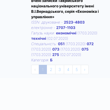
Вчені записки Таврійського
національного університету імені
В.І.Вернадського, серія «Економіка і
управління»
ISSN:
друковане
-
2523-4803
електронне
-
2707-1103
Галузь науки:
економічні
(17.03.2020)
технічні
(02.07.2020)
Спецiальнiсть:
051
(17.03.2020)
072
(17.03.2020)
073
(17.03.2020)
075
(17.03.2020)
275
(02.07.2020)
Категорiя:
Б
‹
1
2
3
4
5
›