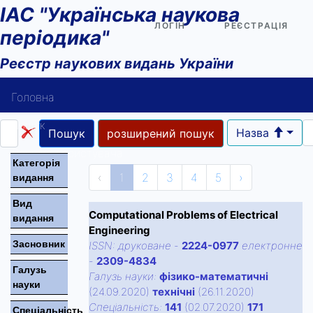
ІАС "Українська наукова
ЛОГІН
РЕЄСТРАЦІЯ
періодика"
Реєстр наукових видань України
Головна
Пошук
Назва
Пошук
розширений пошук
Довідка користувача
Категорiя
‹
1
2
3
4
5
›
видання
Контакти
Вид
Computational Problems of Electrical
видання
Engineering
Засновник
ISSN:
друковане
-
2224-0977
електронне
-
2309-4834
Галузь
Галузь науки:
фізико-математичні
науки
(24.09.2020)
технічні
(26.11.2020)
Спецiальнiсть:
141
(02.07.2020)
171
Спецiальнiсть