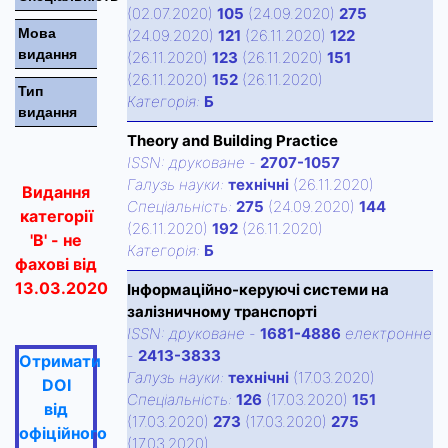
(02.07.2020)
105
(24.09.2020)
275
Мова
(24.09.2020)
121
(26.11.2020)
122
видання
(26.11.2020)
123
(26.11.2020)
151
(26.11.2020)
152
(26.11.2020)
Тип
Категорiя:
Б
видання
Theory and Building Practice
ISSN:
друковане
-
2707-1057
Галузь науки:
технічні
(26.11.2020)
Видання
Спецiальнiсть:
275
(24.09.2020)
144
категорії
(26.11.2020)
192
(26.11.2020)
'В' - не
Категорiя:
Б
фахові від
13.03.2020
Інформаційно-керуючі системи на
залізничному транспорті
ISSN:
друковане
-
1681-4886
електронне
-
2413-3833
Отримати
Галузь науки:
технічні
(17.03.2020)
DOI
Спецiальнiсть:
126
(17.03.2020)
151
від
(17.03.2020)
273
(17.03.2020)
275
офіційного
(17.03.2020)