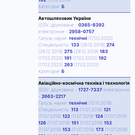
Категорiя:
Б
Автошляховик України
ISSN:
друковане
-
0365-8392
електронне
-
2958-0757
Галузь науки:
технічні
(17.03.2020)
Спецiальнiсть:
133
(28.12.2019)
274
(28.12.2019)
275
(28.12.2019)
183
(17.03.2020)
191
(17.03.2020)
192
(17.03.2020)
263
(17.03.2020)
Категорiя:
Б
Авіаційно-космічна техніка і технологія
ISSN:
друковане
-
1727-7337
електронне
-
2663-2217
Галузь науки:
технічні
(15.10.2019)
Спецiальнiсть:
113
(11.07.2019)
121
(11.07.2019)
122
(11.07.2019)
124
(11.07.2019)
126
(11.07.2019)
151
(11.07.2019)
152
(11.07.2019)
153
(11.07.2019)
173
(11.07.2019)